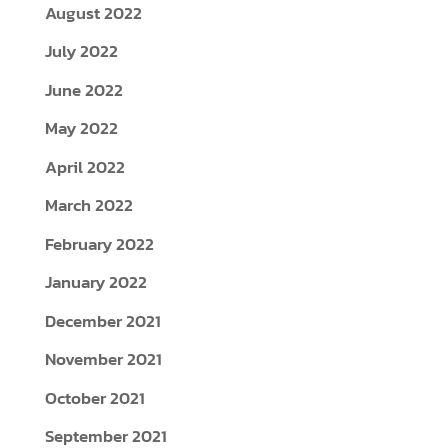
August 2022
July 2022
June 2022
May 2022
April 2022
March 2022
February 2022
January 2022
December 2021
November 2021
October 2021
September 2021