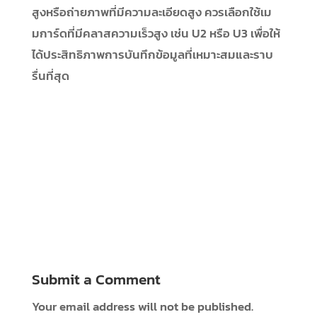
สูงหรือถ่ายภาพที่มีความละเอียดสูง ควรเลือกใช้เม
มการ์ดที่มีคลาสความเร็วสูง เช่น U2 หรือ U3 เพื่อให้
ได้ประสิทธิภาพการบันทึกข้อมูลที่เหมาะสมและราบ
รื่นที่สุด
Submit a Comment
Your email address will not be published.