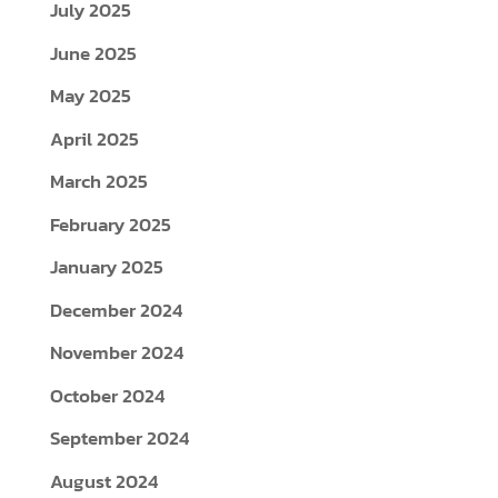
July 2025
June 2025
May 2025
April 2025
March 2025
February 2025
January 2025
December 2024
November 2024
October 2024
September 2024
August 2024