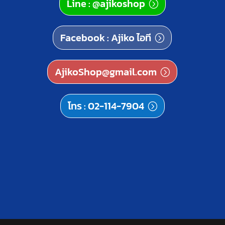
Line : @ajikoshop
Facebook : Ajiko ไอที
AjikoShop@gmail.com
โทร : 02-114-7904