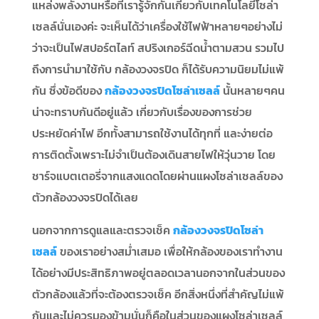
แหล่งพลังงานหรือที่เรารู้จักกันเกี่ยวกับเทคโนโลยีโซล่า
เซลล์นั่นเองค่ะ จะเห็นได้ว่าเครื่องใช้ไฟฟ้าหลายๆอย่างไม่
ว่าจะเป็นไฟสปอร์ตไลท์ สปริงเกอร์ฉีดน้ำตามสวน รวมไป
ถึงการนำมาใช้กับ กล้องวงจรปิด ก็ได้รับความนิยมไม่แพ้
กัน ซึ่งข้อดีของ
กล้องวงจรปิดโซล่าเซลล์
นั้นหลายๆคน
น่าจะทราบกันดีอยู่แล้ว เกี่ยวกับเรื่องของการช่วย
ประหยัดค่าไฟ อีกทั้งสามารถใช้งานได้ทุกที่ และง่ายต่อ
การติดตั้งเพราะไม่จำเป็นต้องเดินสายไฟให้วุ่นวาย โดย
ชาร์จแบตเตอรี่จากแสงแดดโดยผ่านแผงโซล่าเซลล์ของ
ตัวกล้องวงจรปิดได้เลย
นอกจากการดูแลและตรวจเช็ค
กล้องวงจรปิดโซล่า
เซลล์
ของเราอย่างสม่ำเสมอ เพื่อให้กล้องของเราทำงาน
ได้อย่างมีประสิทธิภาพอยู่ตลอดเวลานอกจากในส่วนของ
ตัวกล้องแล้วที่จะต้องตรวจเช็ค อีกสิ่งหนึ่งที่สำคัญไม่แพ้
กันและไม่ควรมองข้ามนั่นก็คือในส่วนของแผงโซล่าเซลล์