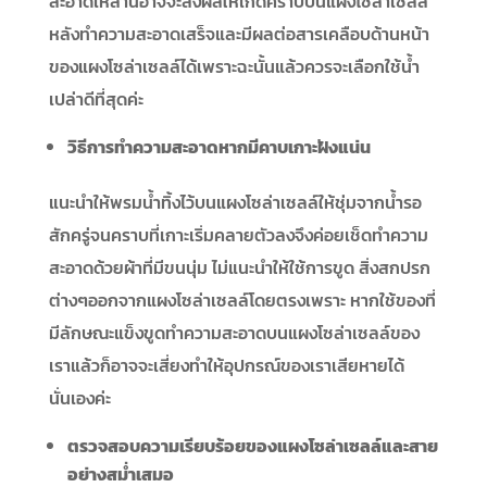
สะอาดเหล่านี้อาจจะส่งผลให้เกิดคราบบนแผงโซล่าเซลล์
หลังทำความสะอาดเสร็จและมีผลต่อสารเคลือบด้านหน้า
ของแผงโซล่าเซลล์ได้เพราะฉะนั้นแล้วควรจะเลือกใช้น้ำ
เปล่าดีที่สุดค่ะ
วิธีการทำความสะอาดหากมีคาบเกาะฝังแน่น
แนะนำให้พรมน้ำทิ้งไว้บนแผงโซล่าเซลล์ให้ชุ่มจากน้ำรอ
สักครู่จนคราบที่เกาะเริ่มคลายตัวลงจึงค่อยเช็ดทำความ
สะอาดด้วยผ้าที่มีขนนุ่ม ไม่แนะนำให้ใช้การขูด สิ่งสกปรก
ต่างๆออกจากแผงโซล่าเซลล์โดยตรงเพราะ หากใช้ของที่
มีลักษณะแข็งขูดทำความสะอาดบนแผงโซล่าเซลล์ของ
เราแล้วก็อาจจะเสี่ยงทำให้อุปกรณ์ของเราเสียหายได้
นั่นเองค่ะ
ตรวจสอบความเรียบร้อยของแผงโซล่าเซลล์และสาย
อย่างสม่ำเสมอ