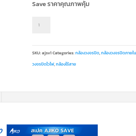
price
price
Save ราคาคุณภาพคุ้ม
was:
is:
Ajiko
฿907.00.
฿449.00.
Add to cart
Save
กล้อง
SKU:
ajsv1
Categories:
กล้องวงจรปิด
,
กล้องวงจรปิดภายใ
วงจรปิด
วงจรปิดไวไฟ
,
กล้องไร้สาย
ไร้
สาย
CCTV
ราคา
ถูก
ดู
ออนไลน์