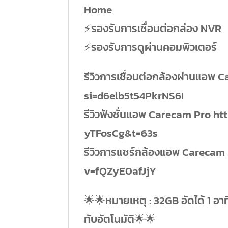
Home
⚡️รองรับการเชื่อมต่อกล่อง NVR
⚡️รองรับการดูผ่านคอมพิวเตอร์
รีวิวการเชื่อมต่อกล้องผ่านแอพ
si=d6elb5t54PkrNS6I
รีวิวฟังชั่นแอพ Carecam Pro 
yTFosCg&t=63s
รีวิวการแชร์กล้องแอพ Careca
v=fQZyE0afJjY
🌟🌟หมายเหตุ : 32GB อัดได้ 1 อาท
ทับอัตโนมัติ🌟🌟