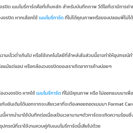
ิด เมมโมรี่การ์ดคือที่เก็บหลัก สำหรับบันทึกภาพ วีดีโอที่เรามีการถ่าย
งจรปิด หากเลือกใช้
เมมโมรี่การ์ด
ที่ไม่ได้คุณภาพหรือของปลอมพี่ไม่ได
ความเร็วต่ำเกินไป หรือใช้เทคโนโลยีที่ล้าหลังในส่วนนี้อาจทำให้อุปกรณ์
 หรือแม้แต่แอป หรือกล้องวงจรปิดของเราเกิดอาการค้างบ่อยๆ
ล้องวงจรปิด หากใช้
เมมโมรี่การ์ด
ที่ไม่มีคุณภาพ หรือ ไม่ออกแบบมาเพื่
่วนทับอันเดิมได้นอกจากจะเสียเวลาที่จะต้องคอยถอดเมมมา Format Car
ฐานนี้หากนำมาใช้บันทึกต่อเนื่องเป็นเวลานานๆตัวการ์ดจะเกิดความร้อนซึ
ปกรณ์ที่เราใช้งานควบคู่กับเมมโมรี่การ์ดนี้เสียไปด้วย