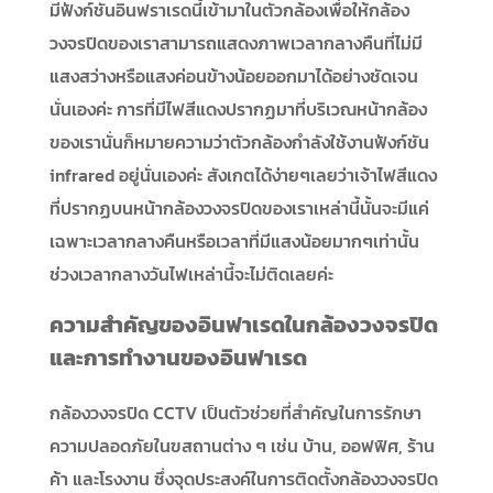
มีฟังก์ชันอินฟราเรดนี้เข้ามาในตัวกล้องเพื่อให้กล้อง
วงจรปิดของเราสามารถแสดงภาพเวลากลางคืนที่ไม่มี
แสงสว่างหรือแสงค่อนข้างน้อยออกมาได้อย่างชัดเจน
นั่นเองค่ะ การที่มีไฟสีแดงปรากฏมาที่บริเวณหน้ากล้อง
ของเรานั่นก็หมายความว่าตัวกล้องกำลังใช้งานฟังก์ชัน
infrared อยู่นั่นเองค่ะ สังเกตได้ง่ายๆเลยว่าเจ้าไฟสีแดง
ที่ปรากฏบนหน้ากล้องวงจรปิดของเราเหล่านี้นั้นจะมีแค่
เฉพาะเวลากลางคืนหรือเวลาที่มีแสงน้อยมากๆเท่านั้น
ช่วงเวลากลางวันไฟเหล่านี้จะไม่ติดเลยค่ะ
ความสำคัญของอินฟาเรดในกล้องวงจรปิด
และการทำงานของอินฟาเรด
กล้องวงจรปิด CCTV เป็นตัวช่วยที่สำคัญในการรักษา
ความปลอดภัยในฃสถานต่าง ๆ เช่น บ้าน, ออฟฟิศ, ร้าน
ค้า และโรงงาน ซึ่งจุดประสงค์ในการติดตั้งกล้องวงจรปิด