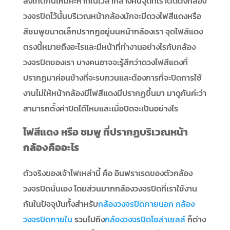
สังเกตกันไหมคะหากในเวลากลางคืนจุดที่เราติดตั้งกล้อง
วงจรปิดไว้นั้นบริเวณหน้ากล้องมักจะมีดวงไฟสีแดงหรือ
สีชมพูขนาดเล็กปรากฏอยู่บนหน้ากล้องเรา จุดไฟสีแดง
ตรงนี้หมายถึงอะไรและมีหน้าที่ทำงานอย่างไรกับกล้อง
วงจรปิดของเรา บางคนอาจจะรู้สึกว่าดวงไฟสีแดงที่
ปรากฏมาค่อนข้างที่จะรบกวนและต้องการที่จะปิดการใช้
งานไม่ให้หน้ากล้องมีไฟสีแดงมีปรากฏขึ้นมา มาดูกันค่ะว่า
สามารถตั้งค่าปิดได้ไหมและเมื่อปิดจะเป็นอย่างไร
ไฟสีแดง หรือ ชมพู ที่ปรากฏบริเวณหน้า
กล้องคืออะไร
ตัวจริงของเจ้าไฟเหล่านี้ คือ อินฟราเรดของตัวกล้อง
วงจรปิดนั่นเอง โดยส่วนมากกล้องวงจรปิดที่เราใช้งาน
กันในปัจจุบันทั้งสำหรับ
กล้องวงจรปิดภายนอก
กล้อง
วงจรปิดภายใน
รวมไปถึง
กล้องวงจรปิดโซล่าเซลล์
ก็ต่าง