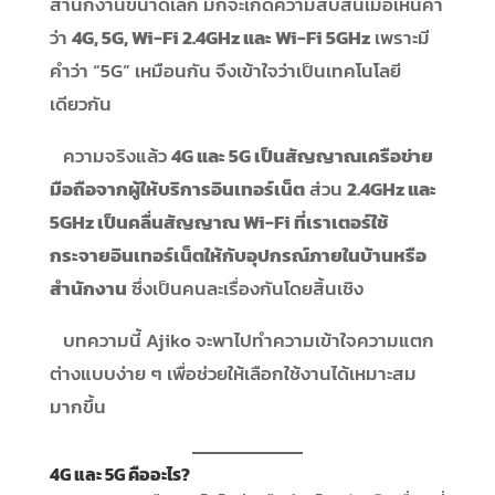
สำนักงานขนาดเล็ก มักจะเกิดความสับสนเมื่อเห็นคำ
ว่า
4G, 5G, Wi-Fi 2.4GHz และ Wi-Fi 5GHz
เพราะมี
คำว่า “5G” เหมือนกัน จึงเข้าใจว่าเป็นเทคโนโลยี
เดียวกัน
ความจริงแล้ว
4G และ 5G เป็นสัญญาณเครือข่าย
มือถือจากผู้ให้บริการอินเทอร์เน็ต
ส่วน
2.4GHz และ
5GHz เป็นคลื่นสัญญาณ Wi-Fi ที่เราเตอร์ใช้
กระจายอินเทอร์เน็ตให้กับอุปกรณ์ภายในบ้านหรือ
สำนักงาน
ซึ่งเป็นคนละเรื่องกันโดยสิ้นเชิง
บทความนี้ Ajiko จะพาไปทำความเข้าใจความแตก
ต่างแบบง่าย ๆ เพื่อช่วยให้เลือกใช้งานได้เหมาะสม
มากขึ้น
4G และ 5G คืออะไร?