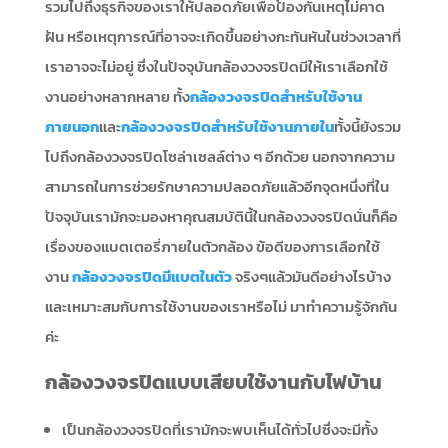
รวมไปถึงธุรกิจของเราให้ปลอดภัยเพื่อป้องกันเหตุไม่คาด
ฝัน หรือเหตุการณ์ที่อาจจะเกิดขึ้นอย่างกะทันหันในช่วงเวลาที่
เราอาจจะไม่อยู่ ซึ่งในปัจจุบันกล้องวงจรปิดมีให้เราเลือกใช้
งานอย่างหลากหลาย ทั้ง
กล้องวงจรปิดสำหรับใช้งาน
ภายนอก
และ
กล้องวงจรปิดสำหรับใช้งานภายใน
ทั้งนี้ยังรวม
ไปถึงกล้องวงจรปิดโซล่าเซลล์ต่าง ๆ อีกด้วย นอกจากความ
สามารถในการช่วยรักษาความปลอดภัยแล้วอีกจุดหนึ่งที่ใน
ปัจจุบันเรามักจะมองหาคุณสมบัตินี้ในกล้องวงจรปิดนั่นก็คือ
เรื่องของแบตเตอรี่ภายในตัวกล้อง ข้อดีของการเลือกใช้
งาน
กล้องวงจรปิดมีแบตในตัว
จริงๆแล้วมันดีอย่างไรบ้าง
และเหมาะสมกับการใช้งานของเราหรือไม่ มาทำความรู้จักกัน
ค่ะ
กล้องวงจรปิดแบบเสียบใช้งานกับไฟบ้าน
เป็นกล้องวงจรปิดที่เรามักจะพบเห็นได้ทั่วไปซึ่งจะมีทั้ง