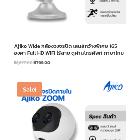
Ajiko Wide กล้องวงจรปิด เลนส์กว้างพิเศษ 165
องศา Full HD WIFI ไร้สาย ดูผ่านโทรศัพท์ ภาษาไทย
Original
Current
฿
1,677.00
฿
799.00
price
price
was:
is:
฿1,677.00.
฿799.00.
Sale!