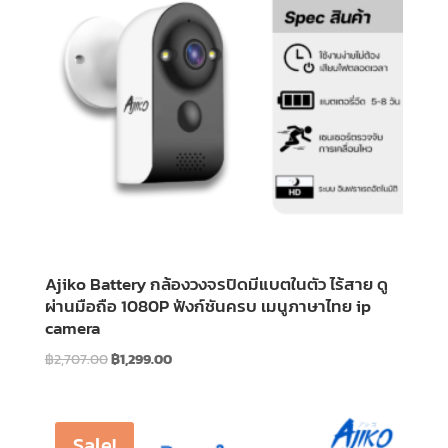
Ajiko Battery กล้องวงจรปิดมีแบตในตัว ไร้สาย ดู
ผ่านมือถือ 1080P ฟังก์ชันครบ เมนูภาษาไทย ip
camera
Original
Current
฿
2,707.00
฿
1,299.00
price
price
was:
is:
฿2,707.00.
฿1,299.00.
Sale!