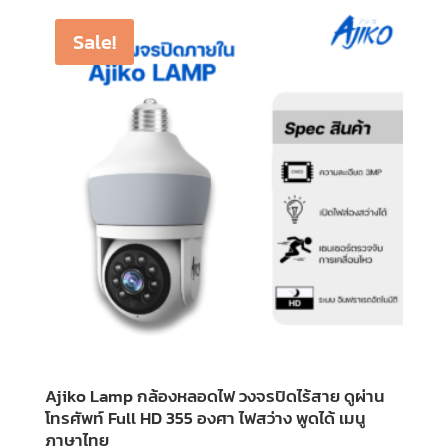
was:
is:
฿1,475.00.
฿699.00.
Sale!
Ajiko Lamp กล้องหลอดไฟ วงจรปิดไร้สาย ดูผ่าน
โทรศัพท์ Full HD 355 องศา ไฟสว่าง พูดได้ เมนู
ภาษาไทย