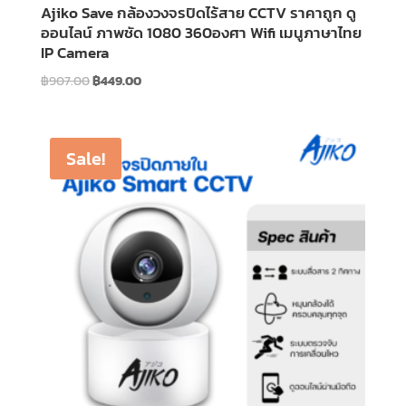
Ajiko Save กล้องวงจรปิดไร้สาย CCTV ราคาถูก ดู
ออนไลน์ ภาพชัด 1080 360องศา Wifi เมนูภาษาไทย
IP Camera
Original
Current
฿
907.00
฿
449.00
price
price
was:
is:
฿907.00.
฿449.00.
Sale!