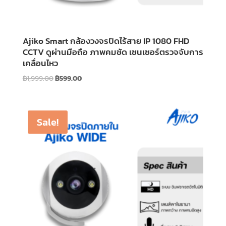
Ajiko Smart กล้องวงจรปิดไร้สาย IP 1080 FHD
CCTV ดูผ่านมือถือ ภาพคมชัด เซนเซอร์ตรวจจับการ
เคลื่อนไหว
Original
Current
฿
1,999.00
฿
599.00
price
price
was:
is:
฿1,999.00.
฿599.00.
Sale!