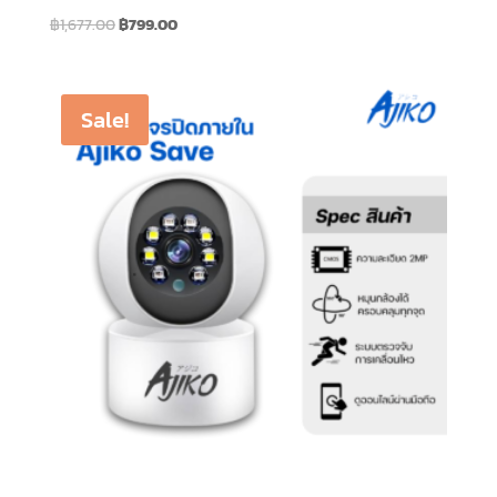
Original
Current
฿
1,677.00
฿
799.00
price
price
was:
is:
฿1,677.00.
฿799.00.
Sale!