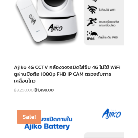
Ajiko 4G CCTV กล้องวงจรปิดใส่ซิม 4G ไม่ใช้ WiFi
ดูผ่านมือถือ 1080p FHD IP CAM ตรวจจับการ
เคลื่อนไหว
Original
Current
฿
3,290.00
฿
1,499.00
price
price
was:
is:
฿3,290.00.
฿1,499.00.
Sale!