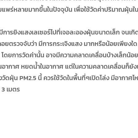
นิยมแพร่หลายมากขึ้นในปัจจุบัน เพื่อใช้วัดค่าปริมาณฝุ่นในพ
มีการยิงแสงเลเซอร์ไปที่เจอละอองฝุ่นขนาดเล็ก จนเกิ
์คอยตรวจจับว่า มีการกระเจิงแสง มากหรือน้อยเพียงใด 
้นๆ โดยการวัดค่านั้น อาจมีความคลาดเคลื่อนบ้างเล็กน้อ
ื้นในอากาศ หยดน้ำในอากาศ แต่ในความคลาดเคลื่อนก็ยัง
วัดฝุ่น PM2.5 นี้ ควรใช้วัดในพื้นที่ๆเปิดโล่ง มีอากาศไ
 3 เมตร